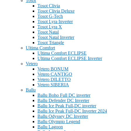
Tosot
Tosot Clivia
Tosot Clivia Deluxe
Tosot G-Tech
Tosot Lyra Inverter
Tosot Lyra X
Tosot Natal
Tosot Natal Inverter
Tosot Triangle
Ultima Comfort
Ultima Comfort ECLIPSE
Ultima Comfort ECLIPSE Inverter
Vetero
Vetero BONUM
Vetero CANTIGO
Vetero DILETTO
Vetero SIBERIA
Ballu
Ballu Boho Full DC inverter
Ballu Defender DC Inverter
Ballu Ice Peak Full-DC inverter
Ballu Ice Peak Full-DC Inverter 2024
Ballu Odyssey DС Inverter
Ballu Olympio Legend
Ballu Lagoon