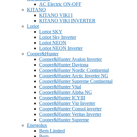
AC Electric ON-OFF
KITANO
KITANO VIKI I
KITANO VIKI INVERTER
Loriot
Loriot SKY
Loriot Sky Inverter
Loriot NEON
Loriot NEON Inverter
Cooper&Hunter
Cooper&Hunter Avalon Inverter
Cooper&Hunter Daytona
Cooper&Hunter Nordic Continental
Cooper&Hunter Arctic Inverter NG
Cooper&Hunter Supreme Continental
Cooper&Hunter Vital
Cooper&Hunter Alpha NG
Cooper&Hunter ICYIII
Cooper&Hunter Vip Inverter
Cooper&Hunter Consol inverter
Cooper&Hunter Veritas Inverter
Cooper&Hunter Supreme
Energolux
Bern Limited
Bern