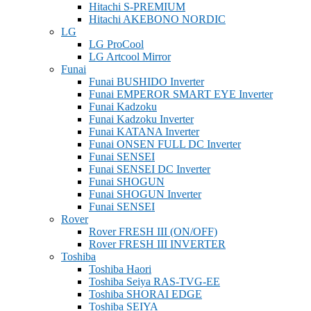
Hitachi S-PREMIUM
Hitachi AKEBONO NORDIC
LG
LG ProCool
LG Artcool Mirror
Funai
Funai BUSHIDO Inverter
Funai EMPEROR SMART EYE Inverter
Funai Kadzoku
Funai Kadzoku Inverter
Funai KATANA Inverter
Funai ONSEN FULL DC Inverter
Funai SENSEI
Funai SENSEI DC Inverter
Funai SHOGUN
Funai SHOGUN Inverter
Funai SENSEI
Rover
Rover FRESH III (ON/OFF)
Rover FRESH III INVERTER
Toshiba
Toshiba Haori
Toshiba Seiya RAS-TVG-EE
Toshiba SHORAI EDGE
Toshiba SEIYA