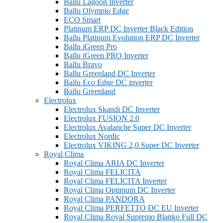
Ballu Lagoon Inverter
Ballu Olympio Edge
ECO Smart
Platinum ERP DC Inverter Black Edition
Ballu Platinum Evolution ERP DC Inverter
Ballu iGreen Pro
Ballu iGreen PRO Inverter
Ballu Bravo
Ballu Greenland DС Inverter
Ballu Eco Edge DC inverter
Ballu Greenland
Electrolux
Electrolux Skandi DC Inverter
Electrolux FUSION 2.0
Electrolux Avalanche Super DC Inverter
Electrolux Nordic
Electrolux VIKING 2,0 Super DC Inverter
Royal Clima
Royal Clima ARIA DC Inverter
Royal Clima FELICITA
Royal Clima FELICITA Inverter
Royal Clima Optimum DC Inverter
Royal Clima PANDORA
Royal Clima PERFETTO DC EU Inverter
Royal Clima Royal Supremo Blanko Full DC