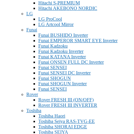
Hitachi S-PREMIUM
Hitachi AKEBONO NORDIC
LG
LG ProCool
LG Artcool Mirror
Funai
Funai BUSHIDO Inverter
Funai EMPEROR SMART EYE Inverter
Funai Kadzoku
Funai Kadzoku Inverter
Funai KATANA Inverter
Funai ONSEN FULL DC Inverter
Funai SENSEI
Funai SENSEI DC Inverter
Funai SHOGUN
Funai SHOGUN Inverter
Funai SENSEI
Rover
Rover FRESH III (ON/OFF)
Rover FRESH III INVERTER
Toshiba
Toshiba Haori
Toshiba Seiya RAS-TVG-EE
Toshiba SHORAI EDGE
Toshiba SEIYA