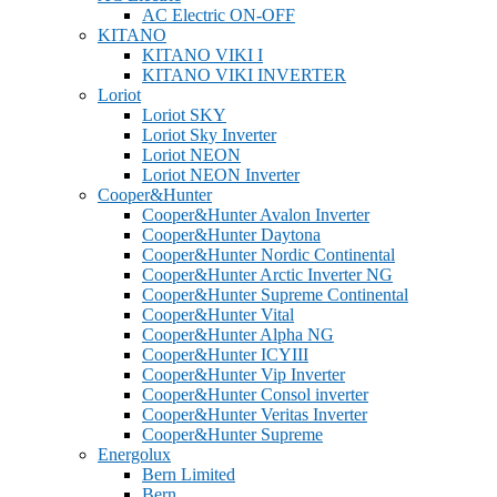
AC Electric ON-OFF
KITANO
KITANO VIKI I
KITANO VIKI INVERTER
Loriot
Loriot SKY
Loriot Sky Inverter
Loriot NEON
Loriot NEON Inverter
Cooper&Hunter
Cooper&Hunter Avalon Inverter
Cooper&Hunter Daytona
Cooper&Hunter Nordic Continental
Cooper&Hunter Arctic Inverter NG
Cooper&Hunter Supreme Continental
Cooper&Hunter Vital
Cooper&Hunter Alpha NG
Cooper&Hunter ICYIII
Cooper&Hunter Vip Inverter
Cooper&Hunter Consol inverter
Cooper&Hunter Veritas Inverter
Cooper&Hunter Supreme
Energolux
Bern Limited
Bern