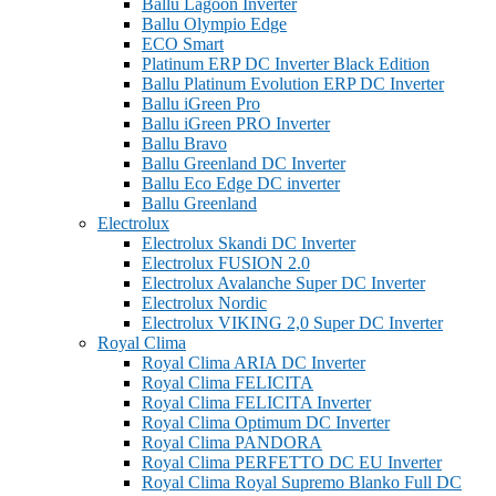
Ballu Lagoon Inverter
Ballu Olympio Edge
ECO Smart
Platinum ERP DC Inverter Black Edition
Ballu Platinum Evolution ERP DC Inverter
Ballu iGreen Pro
Ballu iGreen PRO Inverter
Ballu Bravo
Ballu Greenland DС Inverter
Ballu Eco Edge DC inverter
Ballu Greenland
Electrolux
Electrolux Skandi DC Inverter
Electrolux FUSION 2.0
Electrolux Avalanche Super DC Inverter
Electrolux Nordic
Electrolux VIKING 2,0 Super DC Inverter
Royal Clima
Royal Clima ARIA DC Inverter
Royal Clima FELICITA
Royal Clima FELICITA Inverter
Royal Clima Optimum DC Inverter
Royal Clima PANDORA
Royal Clima PERFETTO DC EU Inverter
Royal Clima Royal Supremo Blanko Full DC