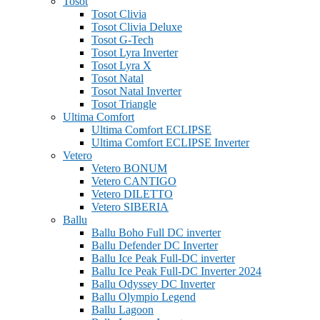
Tosot
Tosot Clivia
Tosot Clivia Deluxe
Tosot G-Tech
Tosot Lyra Inverter
Tosot Lyra X
Tosot Natal
Tosot Natal Inverter
Tosot Triangle
Ultima Comfort
Ultima Comfort ECLIPSE
Ultima Comfort ECLIPSE Inverter
Vetero
Vetero BONUM
Vetero CANTIGO
Vetero DILETTO
Vetero SIBERIA
Ballu
Ballu Boho Full DC inverter
Ballu Defender DC Inverter
Ballu Ice Peak Full-DC inverter
Ballu Ice Peak Full-DC Inverter 2024
Ballu Odyssey DС Inverter
Ballu Olympio Legend
Ballu Lagoon