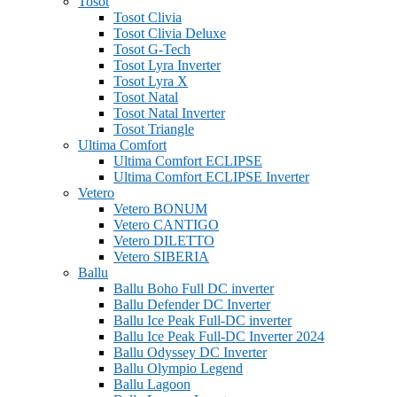
Tosot
Tosot Clivia
Tosot Clivia Deluxe
Tosot G-Tech
Tosot Lyra Inverter
Tosot Lyra X
Tosot Natal
Tosot Natal Inverter
Tosot Triangle
Ultima Comfort
Ultima Comfort ECLIPSE
Ultima Comfort ECLIPSE Inverter
Vetero
Vetero BONUM
Vetero CANTIGO
Vetero DILETTO
Vetero SIBERIA
Ballu
Ballu Boho Full DC inverter
Ballu Defender DC Inverter
Ballu Ice Peak Full-DC inverter
Ballu Ice Peak Full-DC Inverter 2024
Ballu Odyssey DС Inverter
Ballu Olympio Legend
Ballu Lagoon