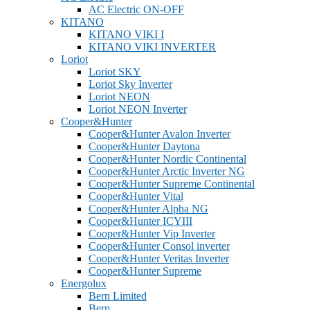
AC Electric ON-OFF
KITANO
KITANO VIKI I
KITANO VIKI INVERTER
Loriot
Loriot SKY
Loriot Sky Inverter
Loriot NEON
Loriot NEON Inverter
Cooper&Hunter
Cooper&Hunter Avalon Inverter
Cooper&Hunter Daytona
Cooper&Hunter Nordic Continental
Cooper&Hunter Arctic Inverter NG
Cooper&Hunter Supreme Continental
Cooper&Hunter Vital
Cooper&Hunter Alpha NG
Cooper&Hunter ICYIII
Cooper&Hunter Vip Inverter
Cooper&Hunter Consol inverter
Cooper&Hunter Veritas Inverter
Cooper&Hunter Supreme
Energolux
Bern Limited
Bern