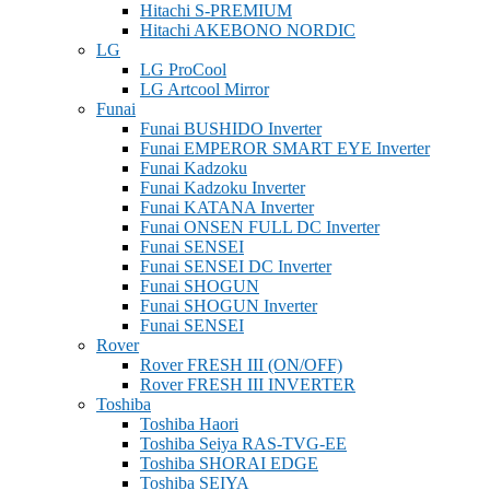
Hitachi S-PREMIUM
Hitachi AKEBONO NORDIC
LG
LG ProCool
LG Artcool Mirror
Funai
Funai BUSHIDO Inverter
Funai EMPEROR SMART EYE Inverter
Funai Kadzoku
Funai Kadzoku Inverter
Funai KATANA Inverter
Funai ONSEN FULL DC Inverter
Funai SENSEI
Funai SENSEI DC Inverter
Funai SHOGUN
Funai SHOGUN Inverter
Funai SENSEI
Rover
Rover FRESH III (ON/OFF)
Rover FRESH III INVERTER
Toshiba
Toshiba Haori
Toshiba Seiya RAS-TVG-EE
Toshiba SHORAI EDGE
Toshiba SEIYA