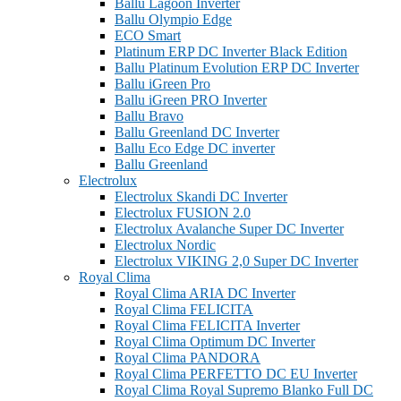
Ballu Lagoon Inverter
Ballu Olympio Edge
ECO Smart
Platinum ERP DC Inverter Black Edition
Ballu Platinum Evolution ERP DC Inverter
Ballu iGreen Pro
Ballu iGreen PRO Inverter
Ballu Bravo
Ballu Greenland DС Inverter
Ballu Eco Edge DC inverter
Ballu Greenland
Electrolux
Electrolux Skandi DC Inverter
Electrolux FUSION 2.0
Electrolux Avalanche Super DC Inverter
Electrolux Nordic
Electrolux VIKING 2,0 Super DC Inverter
Royal Clima
Royal Clima ARIA DC Inverter
Royal Clima FELICITA
Royal Clima FELICITA Inverter
Royal Clima Optimum DC Inverter
Royal Clima PANDORA
Royal Clima PERFETTO DC EU Inverter
Royal Clima Royal Supremo Blanko Full DC