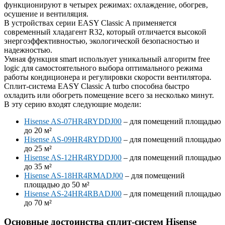
функционируют в четырех режимах: охлаждение, обогрев,
осушение и вентиляция.
В устройствах серии EASY Classic A применяется
современный хладагент R32, который отличается высокой
энергоэффективностью, экологической безопасностью и
надежностью.
Умная функция smart использует уникальный алгоритм free
logic для самостоятельного выбора оптимального режима
работы кондиционера и регулировки скорости вентилятора.
Сплит-система EASY Classic A turbo способна быстро
охладить или обогреть помещение всего за несколько минут.
В эту серию входят следующие модели:
Hisense AS-07HR4RYDDJ00
– для помещений площадью
до 20 м²
Hisense AS-09HR4RYDDJ00
– для помещений площадью
до 25 м²
Hisense AS-12HR4RYDDJ00
– для помещений площадью
до 35 м²
Hisense AS-18HR4RMADJ00
– для помещений
площадью до 50 м²
Hisense AS-24HR4RBADJ00
– для помещений площадью
до 70 м²
Основные достоинства сплит-систем Hisense