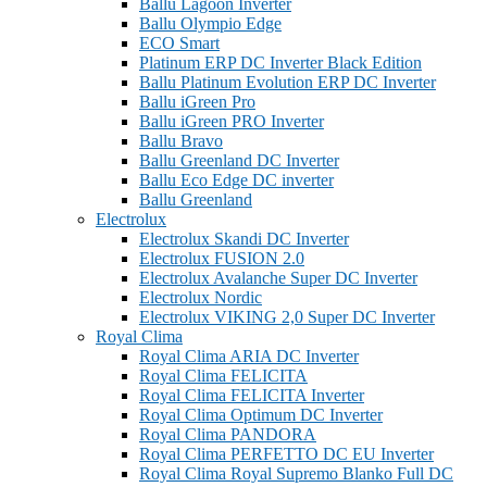
Ballu Lagoon Inverter
Ballu Olympio Edge
ECO Smart
Platinum ERP DC Inverter Black Edition
Ballu Platinum Evolution ERP DC Inverter
Ballu iGreen Pro
Ballu iGreen PRO Inverter
Ballu Bravo
Ballu Greenland DС Inverter
Ballu Eco Edge DC inverter
Ballu Greenland
Electrolux
Electrolux Skandi DC Inverter
Electrolux FUSION 2.0
Electrolux Avalanche Super DC Inverter
Electrolux Nordic
Electrolux VIKING 2,0 Super DC Inverter
Royal Clima
Royal Clima ARIA DC Inverter
Royal Clima FELICITA
Royal Clima FELICITA Inverter
Royal Clima Optimum DC Inverter
Royal Clima PANDORA
Royal Clima PERFETTO DC EU Inverter
Royal Clima Royal Supremo Blanko Full DC