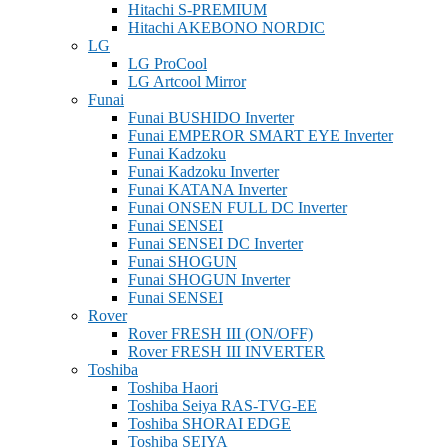
Hitachi S-PREMIUM
Hitachi AKEBONO NORDIC
LG
LG ProCool
LG Artcool Mirror
Funai
Funai BUSHIDO Inverter
Funai EMPEROR SMART EYE Inverter
Funai Kadzoku
Funai Kadzoku Inverter
Funai KATANA Inverter
Funai ONSEN FULL DC Inverter
Funai SENSEI
Funai SENSEI DC Inverter
Funai SHOGUN
Funai SHOGUN Inverter
Funai SENSEI
Rover
Rover FRESH III (ON/OFF)
Rover FRESH III INVERTER
Toshiba
Toshiba Haori
Toshiba Seiya RAS-TVG-EE
Toshiba SHORAI EDGE
Toshiba SEIYA