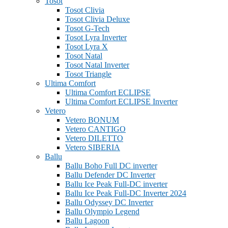
Tosot
Tosot Clivia
Tosot Clivia Deluxe
Tosot G-Tech
Tosot Lyra Inverter
Tosot Lyra X
Tosot Natal
Tosot Natal Inverter
Tosot Triangle
Ultima Comfort
Ultima Comfort ECLIPSE
Ultima Comfort ECLIPSE Inverter
Vetero
Vetero BONUM
Vetero CANTIGO
Vetero DILETTO
Vetero SIBERIA
Ballu
Ballu Boho Full DC inverter
Ballu Defender DC Inverter
Ballu Ice Peak Full-DC inverter
Ballu Ice Peak Full-DC Inverter 2024
Ballu Odyssey DС Inverter
Ballu Olympio Legend
Ballu Lagoon