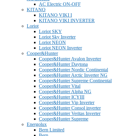
AC Electric ON-OFF
KITANO
KITANO VIKI I
KITANO VIKI INVERTER
Loriot
Loriot SKY
Loriot Sky Inverter
Loriot NEON
Loriot NEON Inverter
Cooper&Hunter
Cooper&Hunter Avalon Inverter
Cooper&Hunter Daytona
Cooper&Hunter Nordic Continental
Cooper&Hunter Arctic Inverter NG
Cooper&Hunter Supreme Continental
Cooper&Hunter Vital
Cooper&Hunter Alpha NG
Cooper&Hunter ICYIII
Cooper&Hunter Vip Inverter
Cooper&Hunter Consol inverter
Cooper&Hunter Veritas Inverter
Cooper&Hunter Supreme
Energolux
Bern Limited
Bern