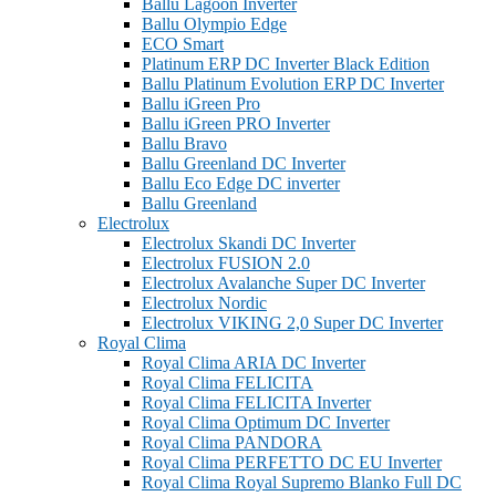
Ballu Lagoon Inverter
Ballu Olympio Edge
ECO Smart
Platinum ERP DC Inverter Black Edition
Ballu Platinum Evolution ERP DC Inverter
Ballu iGreen Pro
Ballu iGreen PRO Inverter
Ballu Bravo
Ballu Greenland DС Inverter
Ballu Eco Edge DC inverter
Ballu Greenland
Electrolux
Electrolux Skandi DC Inverter
Electrolux FUSION 2.0
Electrolux Avalanche Super DC Inverter
Electrolux Nordic
Electrolux VIKING 2,0 Super DC Inverter
Royal Clima
Royal Clima ARIA DC Inverter
Royal Clima FELICITA
Royal Clima FELICITA Inverter
Royal Clima Optimum DC Inverter
Royal Clima PANDORA
Royal Clima PERFETTO DC EU Inverter
Royal Clima Royal Supremo Blanko Full DC