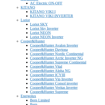
AC Electric ON-OFF
KITANO
KITANO VIKI I
KITANO VIKI INVERTER
Loriot
Loriot SKY
Loriot Sky Inverter
Loriot NEON
Loriot NEON Inverter
Cooper&Hunter
Cooper&Hunter Avalon Inverter
Cooper&Hunter Daytona
Cooper&Hunter Nordic Continental
Cooper&Hunter Arctic Inverter NG
Cooper&Hunter Supreme Continental
Cooper&Hunter Vital
Cooper&Hunter Alpha NG
Cooper&Hunter ICYIII
Cooper&Hunter Vip Inverter
Cooper&Hunter Consol inverter
Cooper&Hunter Veritas Inverter
Cooper&Hunter Supreme
Energolux
Bern Limited
Bern