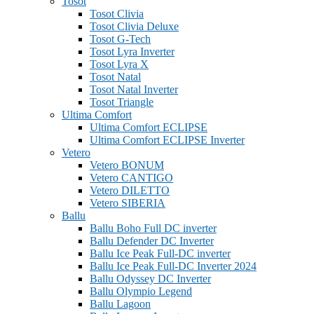
Tosot
Tosot Clivia
Tosot Clivia Deluxe
Tosot G-Tech
Tosot Lyra Inverter
Tosot Lyra X
Tosot Natal
Tosot Natal Inverter
Tosot Triangle
Ultima Comfort
Ultima Comfort ECLIPSE
Ultima Comfort ECLIPSE Inverter
Vetero
Vetero BONUM
Vetero CANTIGO
Vetero DILETTO
Vetero SIBERIA
Ballu
Ballu Boho Full DC inverter
Ballu Defender DC Inverter
Ballu Ice Peak Full-DC inverter
Ballu Ice Peak Full-DC Inverter 2024
Ballu Odyssey DС Inverter
Ballu Olympio Legend
Ballu Lagoon