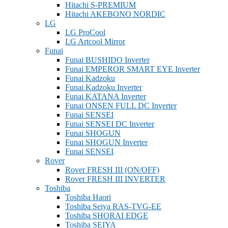
Hitachi S-PREMIUM
Hitachi AKEBONO NORDIC
LG
LG ProCool
LG Artcool Mirror
Funai
Funai BUSHIDO Inverter
Funai EMPEROR SMART EYE Inverter
Funai Kadzoku
Funai Kadzoku Inverter
Funai KATANA Inverter
Funai ONSEN FULL DC Inverter
Funai SENSEI
Funai SENSEI DC Inverter
Funai SHOGUN
Funai SHOGUN Inverter
Funai SENSEI
Rover
Rover FRESH III (ON/OFF)
Rover FRESH III INVERTER
Toshiba
Toshiba Haori
Toshiba Seiya RAS-TVG-EE
Toshiba SHORAI EDGE
Toshiba SEIYA