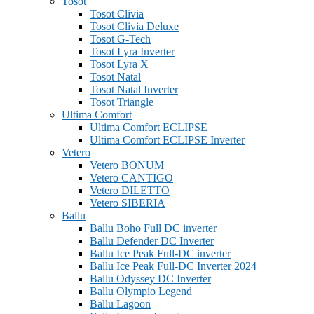
Tosot
Tosot Clivia
Tosot Clivia Deluxe
Tosot G-Tech
Tosot Lyra Inverter
Tosot Lyra X
Tosot Natal
Tosot Natal Inverter
Tosot Triangle
Ultima Comfort
Ultima Comfort ECLIPSE
Ultima Comfort ECLIPSE Inverter
Vetero
Vetero BONUM
Vetero CANTIGO
Vetero DILETTO
Vetero SIBERIA
Ballu
Ballu Boho Full DC inverter
Ballu Defender DC Inverter
Ballu Ice Peak Full-DC inverter
Ballu Ice Peak Full-DC Inverter 2024
Ballu Odyssey DС Inverter
Ballu Olympio Legend
Ballu Lagoon