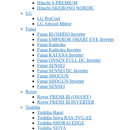
Hitachi S-PREMIUM
Hitachi AKEBONO NORDIC
LG
LG ProCool
LG Artcool Mirror
Funai
Funai BUSHIDO Inverter
Funai EMPEROR SMART EYE Inverter
Funai Kadzoku
Funai Kadzoku Inverter
Funai KATANA Inverter
Funai ONSEN FULL DC Inverter
Funai SENSEI
Funai SENSEI DC Inverter
Funai SHOGUN
Funai SHOGUN Inverter
Funai SENSEI
Rover
Rover FRESH III (ON/OFF)
Rover FRESH III INVERTER
Toshiba
Toshiba Haori
Toshiba Seiya RAS-TVG-EE
Toshiba SHORAI EDGE
Toshiba SEIYA