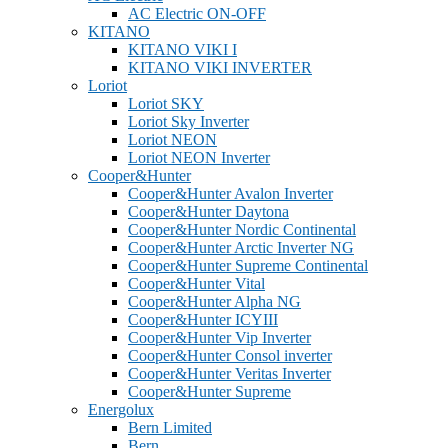
AC Electric ON-OFF
KITANO
KITANO VIKI I
KITANO VIKI INVERTER
Loriot
Loriot SKY
Loriot Sky Inverter
Loriot NEON
Loriot NEON Inverter
Cooper&Hunter
Cooper&Hunter Avalon Inverter
Cooper&Hunter Daytona
Cooper&Hunter Nordic Continental
Cooper&Hunter Arctic Inverter NG
Cooper&Hunter Supreme Continental
Cooper&Hunter Vital
Cooper&Hunter Alpha NG
Cooper&Hunter ICYIII
Cooper&Hunter Vip Inverter
Cooper&Hunter Consol inverter
Cooper&Hunter Veritas Inverter
Cooper&Hunter Supreme
Energolux
Bern Limited
Bern