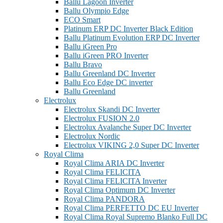
Ballu Lagoon Inverter
Ballu Olympio Edge
ECO Smart
Platinum ERP DC Inverter Black Edition
Ballu Platinum Evolution ERP DC Inverter
Ballu iGreen Pro
Ballu iGreen PRO Inverter
Ballu Bravo
Ballu Greenland DС Inverter
Ballu Eco Edge DC inverter
Ballu Greenland
Electrolux
Electrolux Skandi DC Inverter
Electrolux FUSION 2.0
Electrolux Avalanche Super DC Inverter
Electrolux Nordic
Electrolux VIKING 2,0 Super DC Inverter
Royal Clima
Royal Clima ARIA DC Inverter
Royal Clima FELICITA
Royal Clima FELICITA Inverter
Royal Clima Optimum DC Inverter
Royal Clima PANDORA
Royal Clima PERFETTO DC EU Inverter
Royal Clima Royal Supremo Blanko Full DC