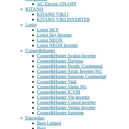
AC Electric ON-OFF
KITANO
KITANO VIKI I
KITANO VIKI INVERTER
Loriot
Loriot SKY
Loriot Sky Inverter
Loriot NEON
Loriot NEON Inverter
Cooper&Hunter
Cooper&Hunter Avalon Inverter
Cooper&Hunter Daytona
Cooper&Hunter Nordic Continental
Cooper&Hunter Arctic Inverter NG
Cooper&Hunter Supreme Continental
Cooper&Hunter Vital
Cooper&Hunter Alpha NG
Cooper&Hunter ICYIII
Cooper&Hunter Vip Inverter
Cooper&Hunter Consol inverter
Cooper&Hunter Veritas Inverter
Cooper&Hunter Supreme
Energolux
Bern Limited
Bern