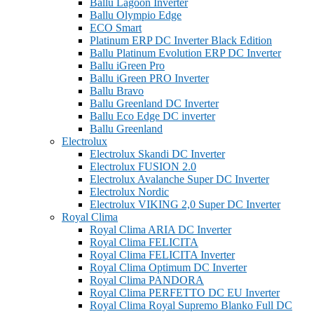
Ballu Lagoon Inverter
Ballu Olympio Edge
ECO Smart
Platinum ERP DC Inverter Black Edition
Ballu Platinum Evolution ERP DC Inverter
Ballu iGreen Pro
Ballu iGreen PRO Inverter
Ballu Bravo
Ballu Greenland DС Inverter
Ballu Eco Edge DC inverter
Ballu Greenland
Electrolux
Electrolux Skandi DC Inverter
Electrolux FUSION 2.0
Electrolux Avalanche Super DC Inverter
Electrolux Nordic
Electrolux VIKING 2,0 Super DC Inverter
Royal Clima
Royal Clima ARIA DC Inverter
Royal Clima FELICITA
Royal Clima FELICITA Inverter
Royal Clima Optimum DC Inverter
Royal Clima PANDORA
Royal Clima PERFETTO DC EU Inverter
Royal Clima Royal Supremo Blanko Full DC