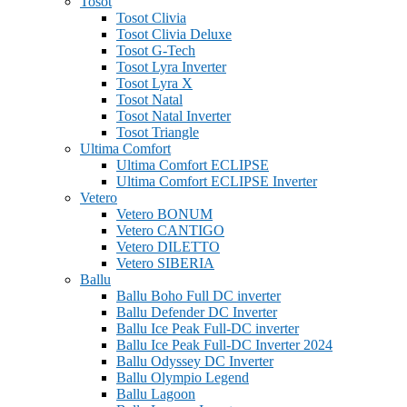
Tosot
Tosot Clivia
Tosot Clivia Deluxe
Tosot G-Tech
Tosot Lyra Inverter
Tosot Lyra X
Tosot Natal
Tosot Natal Inverter
Tosot Triangle
Ultima Comfort
Ultima Comfort ECLIPSE
Ultima Comfort ECLIPSE Inverter
Vetero
Vetero BONUM
Vetero CANTIGO
Vetero DILETTO
Vetero SIBERIA
Ballu
Ballu Boho Full DC inverter
Ballu Defender DC Inverter
Ballu Ice Peak Full-DC inverter
Ballu Ice Peak Full-DC Inverter 2024
Ballu Odyssey DС Inverter
Ballu Olympio Legend
Ballu Lagoon