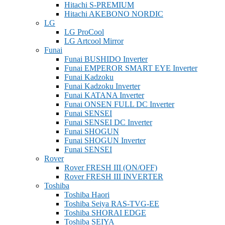
Hitachi S-PREMIUM
Hitachi AKEBONO NORDIC
LG
LG ProCool
LG Artcool Mirror
Funai
Funai BUSHIDO Inverter
Funai EMPEROR SMART EYE Inverter
Funai Kadzoku
Funai Kadzoku Inverter
Funai KATANA Inverter
Funai ONSEN FULL DC Inverter
Funai SENSEI
Funai SENSEI DC Inverter
Funai SHOGUN
Funai SHOGUN Inverter
Funai SENSEI
Rover
Rover FRESH III (ON/OFF)
Rover FRESH III INVERTER
Toshiba
Toshiba Haori
Toshiba Seiya RAS-TVG-EE
Toshiba SHORAI EDGE
Toshiba SEIYA