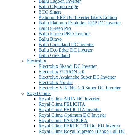
Ballu Lagoon Inverter
Ballu Olympio Edge
ECO Smart
Platinum ERP DC Inverter Black Edition
Ballu Platinum Evolution ERP DC Inverter
Ballu iGreen Pro
Ballu iGreen PRO Inverter
Ballu Bravo
Ballu Greenland DС Inverter
Ballu Eco Edge DC inverter
Ballu Greenland
Electrolux
Electrolux Skandi DC Inverter
Electrolux FUSION 2.0
Electrolux Avalanche Super DC Inverter
Electrolux Nordic
Electrolux VIKING 2,0 Super DC Inverter
Royal Clima
Royal Clima ARIA DC Inverter
Royal Clima FELICITA
Royal Clima FELICITA Inverter
Royal Clima Optimum DC Inverter
Royal Clima PANDORA
Royal Clima PERFETTO DC EU Inverter
Royal Clima Royal Supremo Blanko Full DC