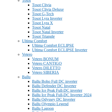
Tosot
Tosot Clivia
Tosot Clivia Deluxe
Tosot G-Tech
Tosot Lyra Inverter
Tosot Lyra X
Tosot Natal
Tosot Natal Inverter
Tosot Triangle
Ultima Comfort
Ultima Comfort ECLIPSE
Ultima Comfort ECLIPSE Inverter
Vetero
Vetero BONUM
Vetero CANTIGO
Vetero DILETTO
Vetero SIBERIA
Ballu
Ballu Boho Full DC inverter
Ballu Defender DC Inverter
Ballu Ice Peak Full-DC inverter
Ballu Ice Peak Full-DC Inverter 2024
Ballu Odyssey DС Inverter
Ballu Olympio Legend
Ballu Lagoon