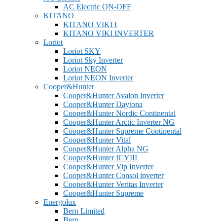
AC Electric ON-OFF
KITANO
KITANO VIKI I
KITANO VIKI INVERTER
Loriot
Loriot SKY
Loriot Sky Inverter
Loriot NEON
Loriot NEON Inverter
Cooper&Hunter
Cooper&Hunter Avalon Inverter
Cooper&Hunter Daytona
Cooper&Hunter Nordic Continental
Cooper&Hunter Arctic Inverter NG
Cooper&Hunter Supreme Continental
Cooper&Hunter Vital
Cooper&Hunter Alpha NG
Cooper&Hunter ICYIII
Cooper&Hunter Vip Inverter
Cooper&Hunter Consol inverter
Cooper&Hunter Veritas Inverter
Cooper&Hunter Supreme
Energolux
Bern Limited
Bern