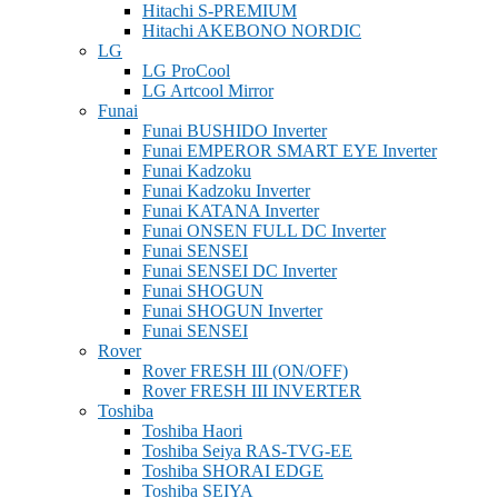
Hitachi S-PREMIUM
Hitachi AKEBONO NORDIC
LG
LG ProCool
LG Artcool Mirror
Funai
Funai BUSHIDO Inverter
Funai EMPEROR SMART EYE Inverter
Funai Kadzoku
Funai Kadzoku Inverter
Funai KATANA Inverter
Funai ONSEN FULL DC Inverter
Funai SENSEI
Funai SENSEI DC Inverter
Funai SHOGUN
Funai SHOGUN Inverter
Funai SENSEI
Rover
Rover FRESH III (ON/OFF)
Rover FRESH III INVERTER
Toshiba
Toshiba Haori
Toshiba Seiya RAS-TVG-EE
Toshiba SHORAI EDGE
Toshiba SEIYA